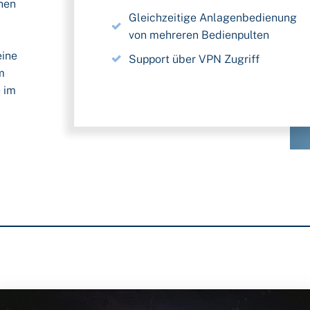
chen
Gleichzeitige Anlagenbedienung
von mehreren Bedienpulten
eine
Support über VPN Zugriff
m
e im