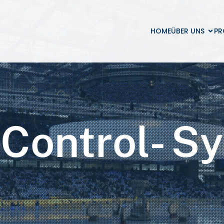
HOME
ÜBER UNS
PR
Control- S