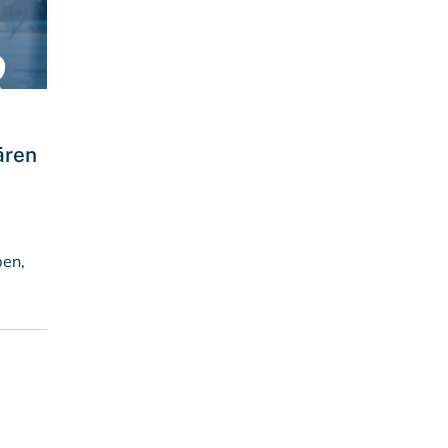
ären
ben,